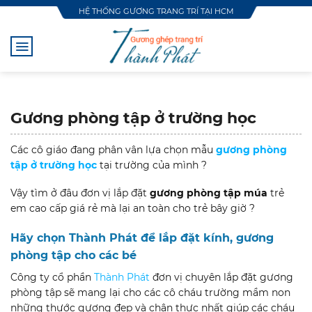
Skip
HỆ THỐNG GƯƠNG TRANG TRÍ TẠI HCM
to
content
Gương phòng tập ở trường học
Các cô giáo đang phân vân lựa chọn mẫu
gương phòng
tập ở trường học
tại trường của mình ?
Vậy tìm ở đâu đơn vị lắp đặt
gương phòng tập múa
trẻ
em cao cấp giá rẻ mà lại an toàn cho trẻ bây giờ ?
Hãy chọn Thành Phát để lắp đặt kính, gương
phòng tập cho các bé
Công ty cổ phần
Thành Phát
đơn vị chuyên lắp đặt gương
phòng tập sẽ mang lại cho các cô cháu trường mầm non
những thước gương đẹp và chân thực nhất giúp các cháu