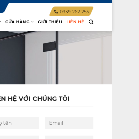
0939-262-255
CỬA HÀNG
GIỚI THIỆU
LIÊN HỆ
ÊN HỆ VỚI CHÚNG TÔI