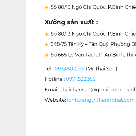
Số 80/13 Ngô Chí Quốc, P.Bình Chi
Xưởng sản xuất :
Số 80/13 Ngô Chí Quốc, P.Bình Chi
548/75 Tân Kỳ – Tân Quý, Phường B
Số 665 Lê Văn Tách, P. An Bình, Thị
Tel :
0934502299
(Mr Thái Sơn)
Hotline :
0971.822.355
Emai : thaichanson@gmail.com – ki
Website:
kinhtrangtrithanhphat.com