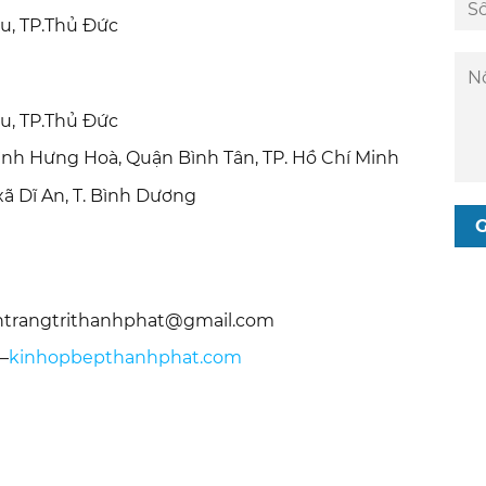
ểu, TP.Thủ Đức
ểu, TP.Thủ Đức
ình Hưng Hoà, Quận Bình Tân, TP. Hồ Chí Minh
 xã Dĩ An, T. Bình Dương
nhtrangtrithanhphat@gmail.com
–
kinhopbepthanhphat.com