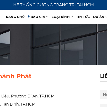
HỆ THỐNG GƯƠNG TRANG TRÍ TẠI HCM
TRANG CHỦ
BÁO GIÁ
LOẠI KÍNH
TIN TỨC
DỰ ÁN
hành Phát
LI
 Liêu, Phường Dĩ An, TP.HCM
, Tân Bình, TP.HCM