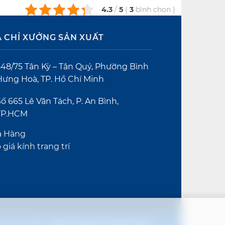
4.3
/
5
(
3
bình chọn
)
A CHỈ XƯỞNG SẢN XUẤT
548/75 Tân Kỳ – Tân Quý, Phường Bình
Hưng Hoà, TP. Hồ Chí Minh
ố 665 Lê Văn Tách, P. An Bình,
TP.HCM
a Hàng
 giá kính trang trí
pyright 2017 ©
Kính Trang Trí Thành Phát