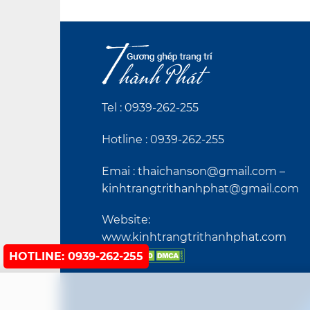
Tel :
0939-262-255
Hotline :
0939-262-255
Emai : thaichanson@gmail.com –
kinhtrangtrithanhphat@gmail.com
Website:
www.kinhtrangtrithanhphat.com
HOTLINE: 0939-262-255