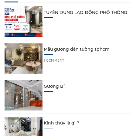
TUYỂN DỤNG LAO ĐỘNG PHỔ THÔNG
Mẫu gương dán tường tphcm
1 COMMENT
Gương Bỉ
Kính thủy là gì ?