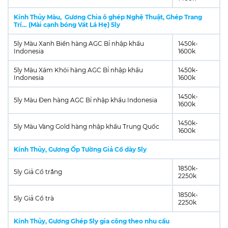
Kính Thủy Màu, Gương Chia ô ghép Nghệ Thuật, Ghép Trang
Trí… (Mài cạnh bóng Vát Lá Hẹ) 5ly
5ly Màu Xanh Biển hàng AGC Bỉ nhập khẩu
1450k-
Indonesia
1600k
5ly Màu Xám Khói hàng AGC Bỉ nhập khẩu
1450k-
Indonesia
1600k
1450k-
5ly Màu Đen hàng AGC Bỉ nhập khẩu Indonesia
1600k
1450k-
5ly Màu Vàng Gold hàng nhập khẩu Trung Quốc
1600k
Kính Thủy, Gương Ốp Tường Giả Cổ dày 5ly
1850k-
5ly Giả Cổ trắng
2250k
1850k-
5ly Giả Cổ trà
2250k
Kính Thủy, Gương Ghép 5ly gia công theo nhu cầu