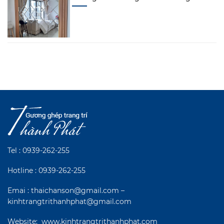
Tel :
0939-262-255
Hotline :
0939-262-255
Emai : thaichanson@gmail.com –
kinhtrangtrithanhphat@gmail.com
Website:
www.kinhtrangtrithanhphat.com