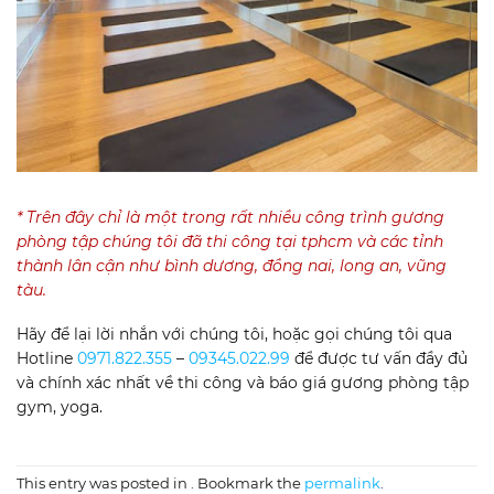
* Trên đây chỉ là một trong rất nhiều công trình gương
phòng tập chúng tôi đã thi công tại tphcm và các tỉnh
thành lân cận như bình dương, đồng nai, long an, vũng
tàu.
Hãy để lại lời nhắn với chúng tôi, hoặc gọi chúng tôi qua
Hotline
0971.822.355
–
09345.022.99
để được tư vấn đầy đủ
và chính xác nhất về thi công và báo giá gương phòng tập
gym, yoga.
This entry was posted in . Bookmark the
permalink
.