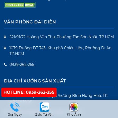
VĂN PHÒNG ĐẠI DIỆN
521/91/72 Hoàng Văn Thụ, Phường Tân Sơn Nhất, TP.HCM
1079 Đường ĐT 743, Khu phố Chiêu Liêu, Phường Dĩ An,
TP.HCM
0939-262-255
ĐỊA CHỈ XƯỞNG SẢN XUẤT
HOTLINE: 0939-262-255
548/75 Tân Kỳ – Tân Quý, Phường Bình Hưng Hoà, TP.
Hồ Chí Minh
Số 665 Lê Văn Tách, P. An Bình, TP.HCM
Gọi Ngay
Zalo Tư Vấn
Kho Ảnh