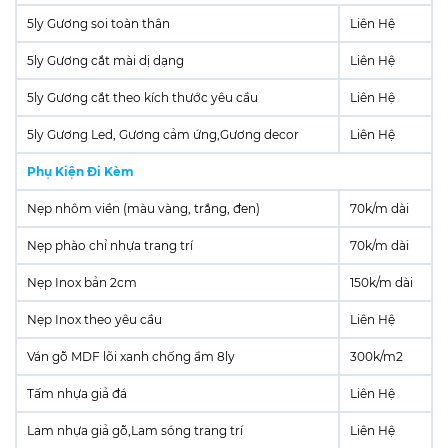
5ly Gương soi toàn thân
Liên Hệ
5ly Gương cắt mài dị dạng
Liên Hệ
5ly Gương cắt theo kích thước yêu cầu
Liên Hệ
5ly Gương Led, Gương cảm ứng,Gương decor
Liên Hệ
Phụ Kiện Đi Kèm
Nẹp nhôm viền (màu vàng, trắng, đen)
70k/m dài
Nẹp phào chỉ nhựa trang trí
70k/m dài
Nẹp Inox bản 2cm
150k/m dài
Nẹp Inox theo yêu cầu
Liên Hệ
Ván gỗ MDF lõi xanh chống ẩm 8ly
300k/m2
Tấm nhựa giả đá
Liên Hệ
Lam nhựa giả gỗ,Lam sóng trang trí
Liên Hệ