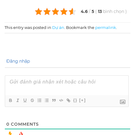
4.6
/
5
(
13
bình chọn
)
This entry was posted in
Dự án
. Bookmark the
permalink
.
Đăng nhập
{}
[+]
0
COMMENTS