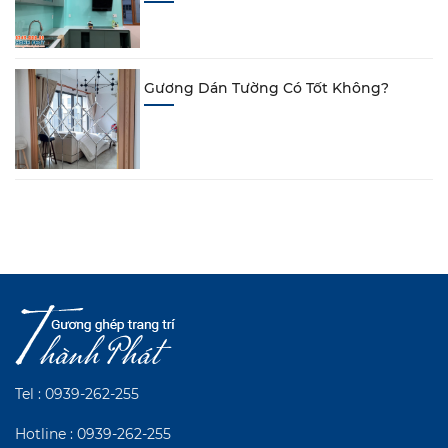
Gương Dán Tường Có Tốt Không?
Tel :
0939-262-255
Hotline :
0939-262-255