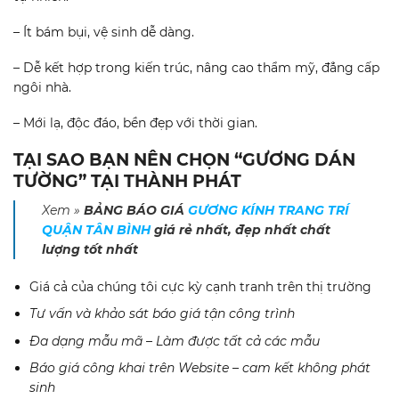
– Ít bám bụi, vệ sinh dễ dàng.
– Dễ kết hợp trong kiến trúc, nâng cao thẩm mỹ, đẳng cấp
ngôi nhà.
– Mới lạ, độc đáo, bền đẹp với thời gian.
TẠI SAO BẠN NÊN CHỌN “GƯƠNG DÁN
TƯỜNG” TẠI THÀNH PHÁT
Xem »
BẢNG BÁO GIÁ
GƯƠNG KÍNH TRANG TRÍ
QUẬN TÂN BÌNH
giá rẻ nhất, đẹp nhất chất
lượng tốt nhất
Giá cả của chúng tôi cực kỳ cạnh tranh trên thị trường
Tư vấn và khảo sát báo giá tận công trình
Đa dạng mẫu mã – Làm được tất cả các mẫu
Báo giá công khai trên Website – cam kết không phát
sinh