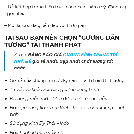
– Dễ kết hợp trong kiến trúc, nâng cao thẩm mỹ, đẳng cấp
ngôi nhà.
– Mới lạ, độc đáo, bền đẹp với thời gian.
TẠI SAO BẠN NÊN CHỌN “GƯƠNG DÁN
TƯỜNG” TẠI THÀNH PHÁT
Xem »
BẢNG BÁO GIÁ
GƯƠNG KÍNH TRANG TRÍ
NHÀ BÈ
giá rẻ nhất, đẹp nhất chất lượng tốt
nhất
Giá cả của chúng tôi cực kỳ cạnh tranh trên thị trường
Tư vấn và khảo sát báo giá tận công trình
Đa dạng mẫu mã – Làm được tất cả các mẫu
Báo giá công khai trên Website – cam kết không phát
sinh
Sử dụng kính 5ly Thái – Indo
Bảo hành 10 năm về kính