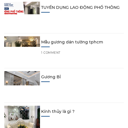
TUYỂN DỤNG LAO ĐỘNG PHỔ THÔNG
Mẫu gương dán tường tphcm
1 COMMENT
Gương Bỉ
Kính thủy là gì ?