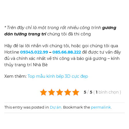
* Trên đây chỉ là một trong rất nhiều công trình
gương
dán tường trang trí
chúng tôi đã thi công
Hãy để lại lời nhắn với chúng tôi, hoặc gọi chúng tôi qua
Hotline
09345.022.99
–
085.66.88.222
để được tư vấn đầy
đủ và chính xác nhất về thi công và báo giá gương – kính
thủy trang trí Nhà Bè
Xem thêm:
Top mẫu kính bếp 3D cực đẹp
5
/
5
(
1
bình chọn
)
This entry was posted in
Dự án
. Bookmark the
permalink
.