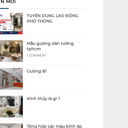
IN MỚI
TUYỂN DỤNG LAO ĐỘNG
PHỔ THÔNG
Mẫu gương dán tường
tphcm
1 COMMENT
Gương Bỉ
Kính thủy là gì ?
Tổng hợp các màu kính ốp