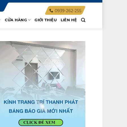
0939-262-255
CỬA HÀNG
GIỚI THIỆU
LIÊN HỆ