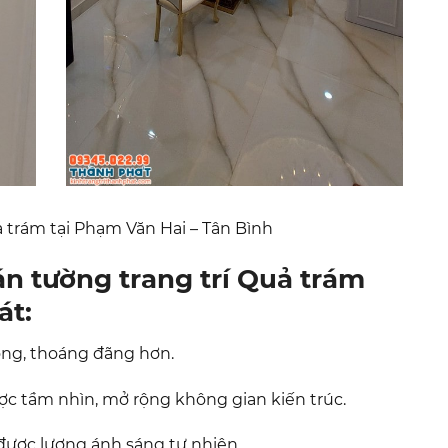
 trám tại Phạm Văn Hai – Tân Bình
n tường trang trí Quả trám
át:
ộng, thoáng đãng hơn.
ợc tầm nhìn, mở rộng không gian kiến trúc.
 được lượng ánh sáng tự nhiên.