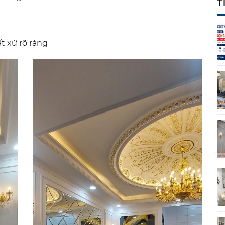
T
t xứ rõ ràng