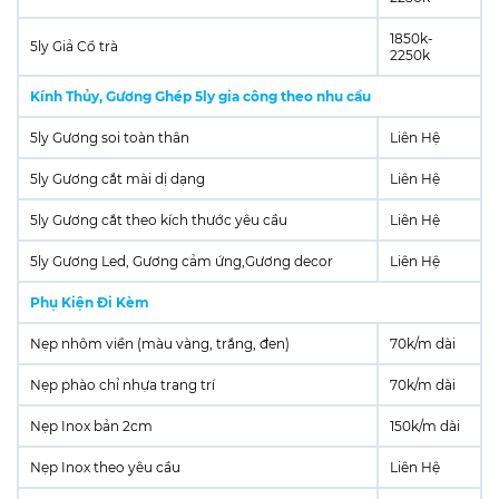
1850k-
5ly Giả Cổ trà
2250k
Kính Thủy, Gương Ghép 5ly gia công theo nhu cầu
5ly Gương soi toàn thân
Liên Hệ
5ly Gương cắt mài dị dạng
Liên Hệ
5ly Gương cắt theo kích thước yêu cầu
Liên Hệ
5ly Gương Led, Gương cảm ứng,Gương decor
Liên Hệ
Phụ Kiện Đi Kèm
Nẹp nhôm viền (màu vàng, trắng, đen)
70k/m dài
Nẹp phào chỉ nhựa trang trí
70k/m dài
Nẹp Inox bản 2cm
150k/m dài
Nẹp Inox theo yêu cầu
Liên Hệ