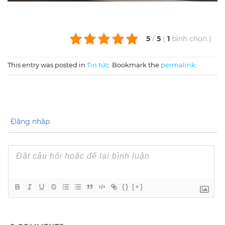
5
/
5
(
1
bình chọn
)
This entry was posted in
Tin tức
. Bookmark the
permalink
.
Đăng nhập
{}
[+]