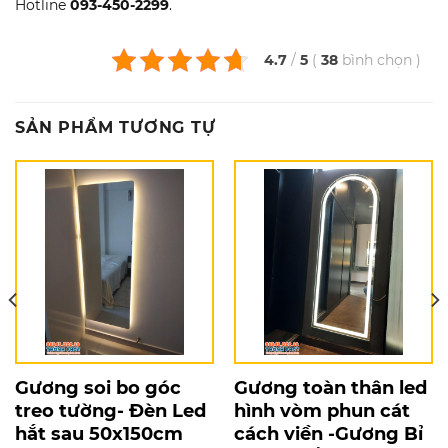
Hotline
093-450-2299
.
4.7
/
5
(
38
bình chọn
)
SẢN PHẨM TƯƠNG TỰ
Gương soi bo góc
Gương toàn thân led
treo tường- Đèn Led
hình vòm phun cát
hắt sau 50x150cm
cách viền -Gương Bỉ