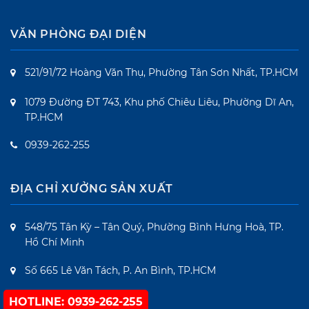
VĂN PHÒNG ĐẠI DIỆN
521/91/72 Hoàng Văn Thụ, Phường Tân Sơn Nhất, TP.HCM
1079 Đường ĐT 743, Khu phố Chiêu Liêu, Phường Dĩ An,
TP.HCM
0939-262-255
ĐỊA CHỈ XƯỞNG SẢN XUẤT
548/75 Tân Kỳ – Tân Quý, Phường Bình Hưng Hoà, TP.
Hồ Chí Minh
Số 665 Lê Văn Tách, P. An Bình, TP.HCM
Cửa Hàng
HOTLINE: 0939-262-255