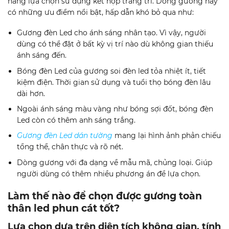
hàng lựa chọn sử dụng kết hợp trang trí. Dòng gương này
có những ưu điểm nổi bật, hấp dẫn khó bỏ qua như:
Gương đèn Led cho ánh sáng nhân tạo. Vì vậy, người
dùng có thể đặt ở bất kỳ vị trí nào dù không gian thiếu
ánh sáng đến.
Bóng đèn Led của gương soi đèn led tỏa nhiệt ít, tiết
kiệm điện. Thời gian sử dụng và tuổi thọ bóng đèn lâu
dài hơn.
Ngoài ánh sáng màu vàng như bóng sợi đốt, bóng đèn
Led còn có thêm anh sáng trắng.
Gương đèn Led dán tường
mang lại hình ảnh phản chiếu
tổng thể, chân thực và rõ nét.
Dòng gương với đa dạng về mẫu mã, chủng loại. Giúp
người dùng có thêm nhiều phương án để lựa chọn.
Làm thế nào để chọn được gương toàn
thân led phun cát tốt?
Lựa chọn dựa trên diện tích không gian, tính