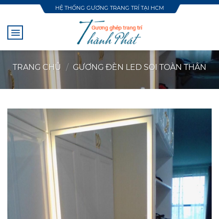
Skip
HỆ THỐNG GƯƠNG TRANG TRÍ TẠI HCM
to
content
TRANG CHỦ
/
GƯƠNG ĐÈN LED SOI TOÀN THÂN