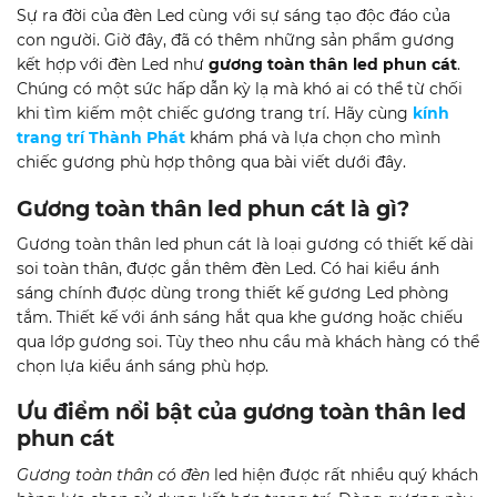
Sự ra đời của đèn Led cùng với sự sáng tạo độc đáo của
con người. Giờ đây, đã có thêm những sản phẩm gương
kết hợp với đèn Led như
gương toàn thân led phun cát
.
Chúng có một sức hấp dẫn kỳ lạ mà khó ai có thể từ chối
khi tìm kiếm một chiếc gương trang trí. Hãy cùng
kính
trang trí Thành Phát
khám phá và lựa chọn cho mình
chiếc gương phù hợp thông qua bài viết dưới đây.
Gương toàn thân led phun cát là gì?
Gương toàn thân led phun cát là loại gương có thiết kế dài
soi toàn thân, được gắn thêm đèn Led. Có hai kiểu ánh
sáng chính được dùng trong thiết kế gương Led phòng
tắm. Thiết kế với ánh sáng hắt qua khe gương hoặc chiếu
qua lớp gương soi. Tùy theo nhu cầu mà khách hàng có thể
chọn lựa kiểu ánh sáng phù hợp.
Ưu điểm nổi bật của gương toàn thân led
phun cát
Gương toàn thân có đèn
led hiện được rất nhiều quý khách