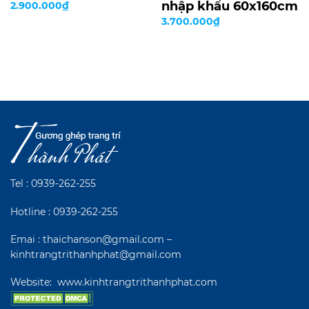
nhập khẩu 60x160cm
2.900.000
₫
3.700.000
₫
Tel :
0939-262-255
Hotline :
0939-262-255
Emai : thaichanson@gmail.com –
kinhtrangtrithanhphat@gmail.com
Website:
www.kinhtrangtrithanhphat.com