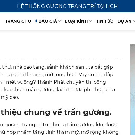
HỆ THỐNG GƯƠNG TRANG TRÍ TẠI HCM
TRANG CHỦ
BÁO GIÁ
LOẠI KÍNH
TIN TỨC
DỰ ÁN
 thự, nhà cao tầng, sảnh khách sạn,…ta bắt gặp
không gian thoáng, mở rộng hơn. Vậy có nên lắp
n 1 mét vuông? Thành Phát chuyên thi công
ạn lựa chọn mẫu gương, kích thước phù hợp cho
 mỹ cao.
i thiệu chung về trần gương.
án gương trang trí từ những tấm gương lớn được
 phù hợp nhằm tăng tính thẩm mỹ, mở rộng không