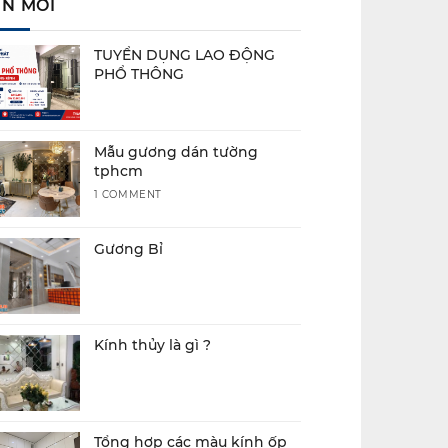
IN MỚI
TUYỂN DỤNG LAO ĐỘNG
PHỔ THÔNG
Mẫu gương dán tường
tphcm
1 COMMENT
Gương Bỉ
Kính thủy là gì ?
Tổng hợp các màu kính ốp