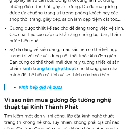
giúp lấy lại sự cân đối. Đồng thời cũng là một trong
những điểm thu hút, gây ấn tượng. Do đó mà gương
được ưa chuộng trang trí trong phòng khách hay các
shop thời trang, giày dép, salon làm đẹp, tiệm cắt tóc,…
Gương được thiết kế sao cho dễ dàng trong việc vệ sinh.
Các chất liệu cao cấp có khả năng chống bụi bẩn, thấm
nước hiệu quả.
Sự đa dạng về kiểu dáng, màu sắc nên có thể kết hợp
trang trí với các vật dụng nội thất khác khá đơn giản.
Bạn cũng có thể thoải mái đưa ra ý tưởng thiết kế sản
phẩm
kính trang trí nghệ thuật
cho không gian nhà
mình để thể hiện cá tính và sở thích của bản thân.
Kính bếp giá rẻ 2023
Vì sao nên mua gương ốp tường nghệ
thuật tại Kính Thành Phát
Tìm kiếm một đơn vị thi công, lắp đặt kính nghệ thuật
trang trí không hề khó. Tuy nhiên, không phải địa chỉ nào
cũng đáp ứng đúng yêu cầu của khách hàng. Bạn nên lựa