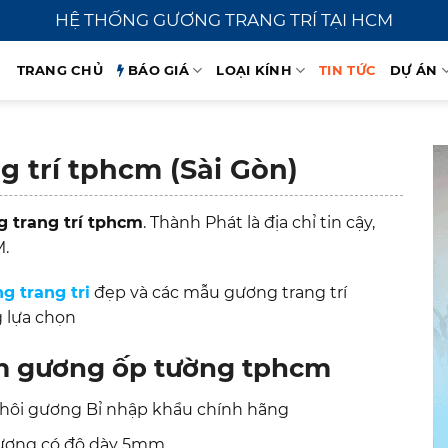
HỆ THỐNG GƯƠNG TRANG TRÍ TẠI HCM
TRANG CHỦ
BÁO GIÁ
LOẠI KÍNH
TIN TỨC
DỰ ÁN
 trí tphcm (Sài Gòn)
 trang trí tphcm
. Thành Phát là địa chỉ tin cậy,
M.
g trang tri
đẹp và các mẫu gương trang trí
 lựa chọn
m gương ốp tường tphcm
ôi gương Bỉ nhập khẩu chính hãng
gương có độ dày 5mm