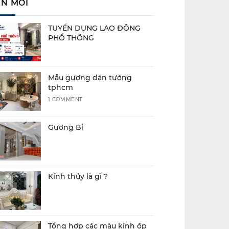
IN MỚI
TUYỂN DỤNG LAO ĐỘNG
PHỔ THÔNG
Mẫu gương dán tường
tphcm
1 COMMENT
Gương Bỉ
Kính thủy là gì ?
Tổng hợp các màu kính ốp