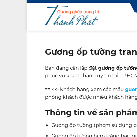
Skip
to
content
Gương ốp tường trang
Bạn đang cần lắp đặt
gương ốp tường
phục vụ khách hàng uy tín tại TP.HC
==>>> Khách hàng xem các mẫu
guon
phòng khách được nhiều khách hàng
Thông tin về sản phẩ
Gương ốp tường tphcm sử dụng ph
Gương ốp tương hcm tráng bạc, 