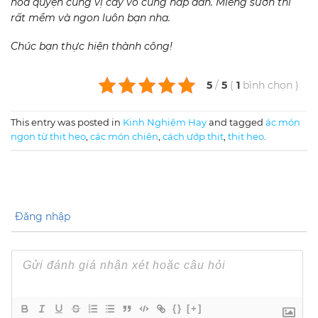
hòa quyện cùng vị cay vô cùng hấp dẫn. Miếng sườn thì
rất mềm và ngon luôn bạn nha.
Chúc bạn thực hiện thành công!
5
/
5
(
1
bình chọn
)
This entry was posted in
Kinh Nghiệm Hay
and tagged
ác món
ngon từ thịt heo
,
các món chiên
,
cách ướp thịt
,
thịt heo
.
Đăng nhập
{}
[+]