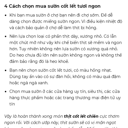
4 Cách chọn mua sườn cốt lết tươi ngon
Khi bạn mua sườn ở chợ bạn nên đi chợ sớm. Để dễ
dàng chọn được miếng sườn ngon. Vì điều kiện nhiệt độ
và cách bảo quản ở chợ dễ làm thịt bị hỏng.
Nên lựa chọn loại có phần thịt dày, xương nhỏ. Có lẫn
một chút mỡ như vậy khi chế biến thịt sẽ mềm và ngon
hơn. Tuy nhiên không nên lựa sườn có xương quá nhỏ.
Do heo chưa đủ lớn nên sườn không ngon và không thể
đảm bảo rằng đó là heo khoẻ.
Bạn nên chọn sườn cốt lết tươi, có màu hồng nhạt.
Dùng tay ấn vào có sự đàn hồi, không có màu quá đậm
hoặc ngà ngà xanh.
Chọn mua sườn ở các cửa hàng uy tín, siêu thị, các cửa
hàng thực phẩm hoặc các trang thương mại điện tử uy
tín
Vậy là hoàn thành xong món
thịt cốt lết chiên
cực thơm
ngon rồi. Với cách ướp này, thịt sườn sẽ có vị mặn ngọt